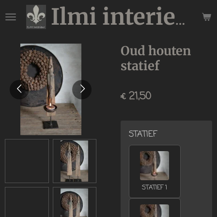
Ga
Ilmi interieur
direct
naar
de
Oud houten
hoofdinhoud
statief
€ 21,50
STATIEF
STATIEF 1