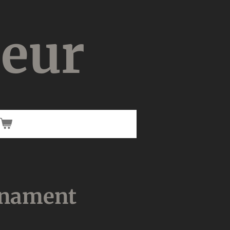
ieur
rnament