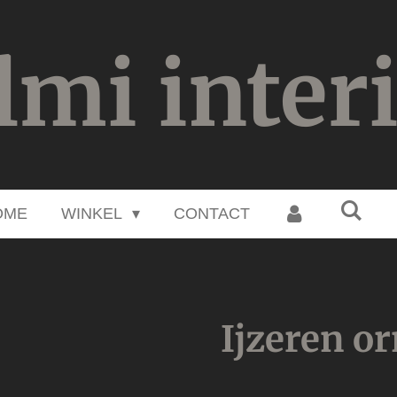
lmi inter
OME
WINKEL
CONTACT
Ijzeren o