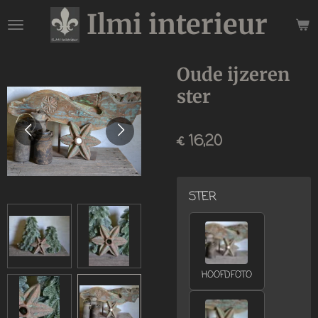
Ilmi interieur
Ga
direct
naar
de
Oude ijzeren
hoofdinhoud
ster
€ 16,20
STER
HOOFDFOTO