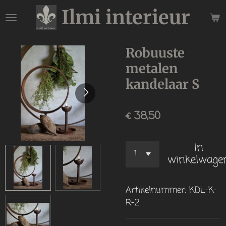
Ilmi interieur
Ga
direct
naar
de
Robuuste
hoofdinhoud
metalen
kandelaar S
€ 38,50
In
winkelwage
Artikelnummer:
KDL-K-
R-2