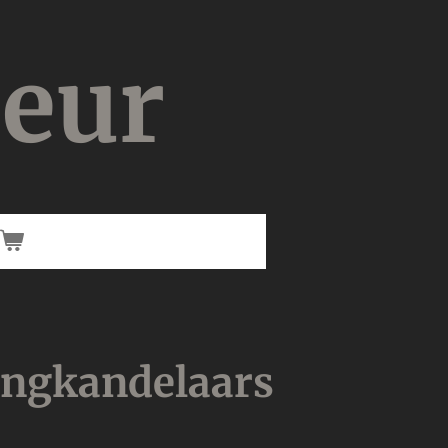
ieur
angkandelaars