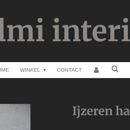
lmi inter
OME
WINKEL
CONTACT
Ijzeren h