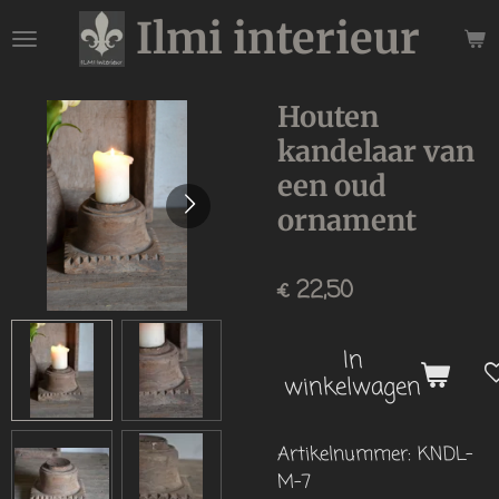
Ilmi interieur
Ga
direct
naar
de
Houten
hoofdinhoud
kandelaar van
een oud
ornament
€ 22,50
In
winkelwagen
Artikelnummer:
KNDL-
M-7