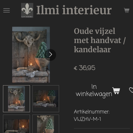
Ilmi interieur
Ga
direct
naar
de
Oude vijzel
hoofdinhoud
met handvat /
kandelaar
€ 36,95
In
winkelwagen
Artikelnummer:
VIJZHV-M-1