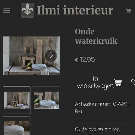
Ilmi interieur
Ga
direct
naar
de
Oude
hoofdinhoud
waterkruik
€ 12,95
In
winkelwagen
Artikelnummer:
OWAT-
R-1
Oude ovalen zinken