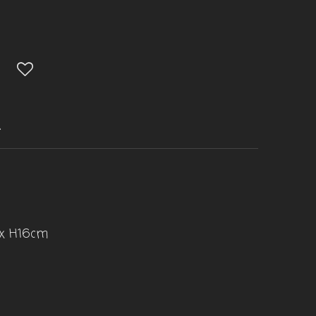
R
 x H16cm