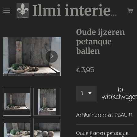
Ga
Ilmi interieur
direct
naar
de
Oude ijzeren
hoofdinhoud
petanque
ballen
€ 3,95
In
winkelwage
Artikelnummer:
PBAL-R
Oude ijzeren petanque