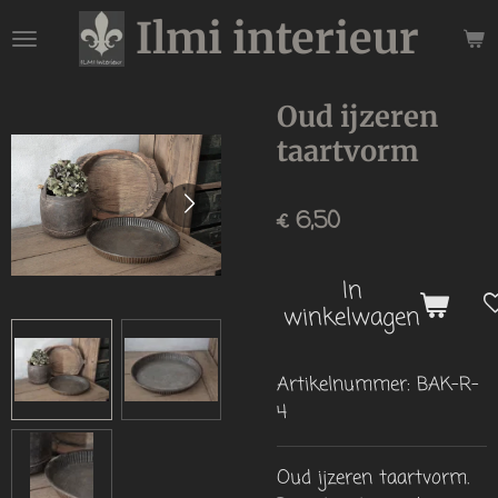
Ilmi interieur
Ga
direct
naar
de
Oud ijzeren
hoofdinhoud
taartvorm
€ 6,50
In
winkelwagen
Artikelnummer:
BAK-R-
4
Oud ijzeren taartvorm.