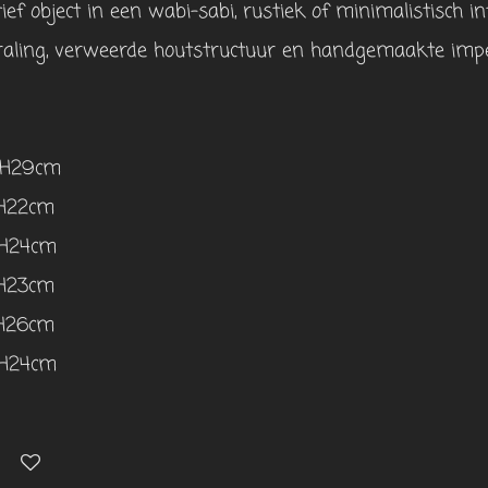
ief object in een wabi-sabi, rustiek of minimalistisch in
traling, verweerde houtstructuur en handgemaakte impe
 H29cm
 H22cm
 H24cm
 H23cm
 H26cm
 H24cm