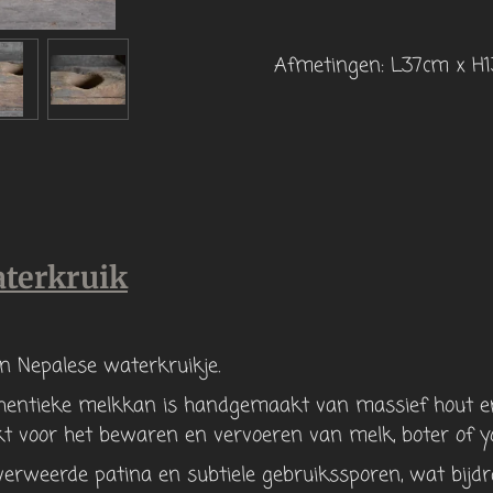
Afmetingen: L37cm x H
aterkruik
n Nepalese waterkruikje.
thentieke melkkan is handgemaakt van massief hout en
kt voor het bewaren en vervoeren van melk, boter of y
verweerde patina en subtiele gebruikssporen, wat bijdra