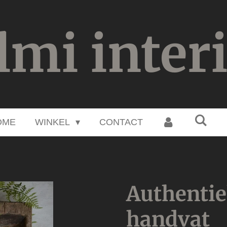
lmi inter
OME
WINKEL
CONTACT
Authentie
handvat