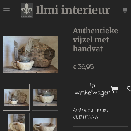
Ilmi interieur
Ga
direct
naar
de
Authentieke
hoofdinhoud
vijzel met
handvat
€ 36,95
In
winkelwagen
Artikelnummer:
VIJZHDV-6