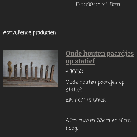
Diam18cm x H11cm
Aanvullende producten
Oude houten paardjes
op statief
€ 16,50
Oude houten paardjes op
statief.
Elk item is uniek
Afm: tussen 33cm en 41cm
hoog.