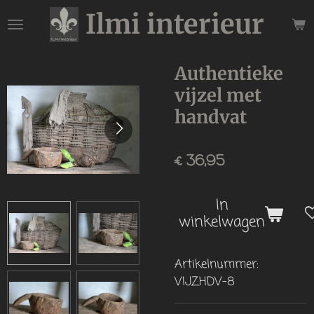
Ilmi interieur
Ga
direct
naar
de
Authentieke
hoofdinhoud
vijzel met
handvat
€ 36,95
In
winkelwagen
Artikelnummer:
VIJZHDV-8