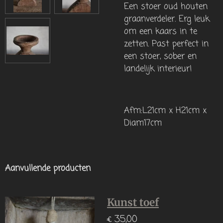
Een stoer oud houten
graanverdeler. Erg leuk
om een kaars in te
zetten. Past perfect in
een stoer, sober en
landelijk interieur!
Afm:L21cm x H21cm x
Diam17cm
Aanvullende producten
Kunst toef
€ 35,00