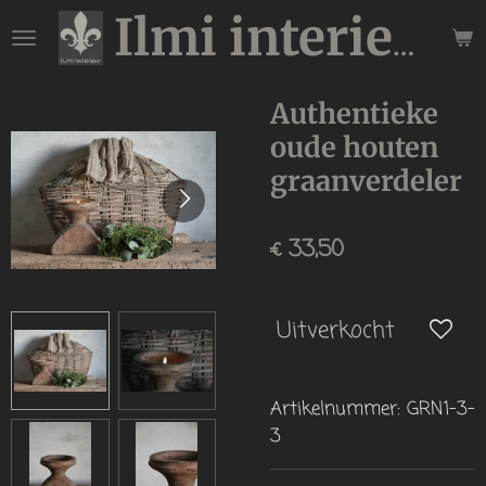
Ga
Ilmi interieur
direct
naar
de
Authentieke
hoofdinhoud
oude houten
graanverdeler
€ 33,50
Uitverkocht
Artikelnummer:
GRN1-3-
3