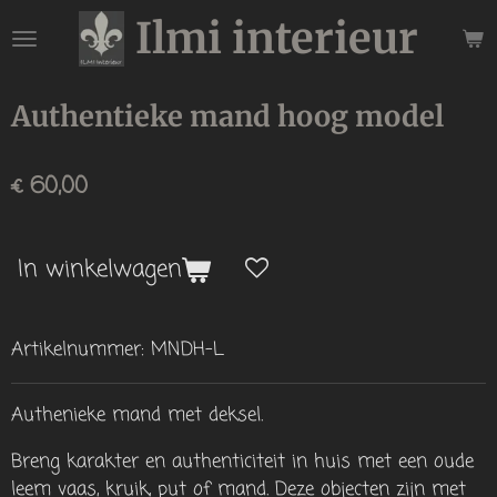
Ilmi interieur
Ga
direct
naar
de
Authentieke mand hoog model
hoofdinhoud
€ 60,00
In winkelwagen
Artikelnummer:
MNDH-L
Authenieke mand met deksel.
Breng karakter en authenticiteit in huis met een oude
leem vaas, kruik, put of mand. Deze objecten zijn met