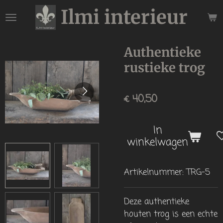
Ilmi interieur
Ga
direct
naar
de
Authentieke
hoofdinhoud
rustieke trog
€ 40,50
In
winkelwagen
Artikelnummer:
TRG-5
Deze authentieke
houten trog is een echte