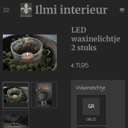
Ilmi interieur
Ga
direct
naar
de
LED
hoofdinhoud
waxinelichtje
2 stuks
€ 11,95
Waxinelichtje
GR
GRIJS