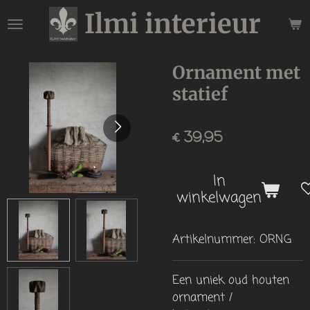
Ilmi interieur
Ga
direct
naar
de
Ornament met
hoofdinhoud
statief
€ 39,95
In
winkelwagen
Artikelnummer:
ORNG
Een uniek oud houten
ornament /