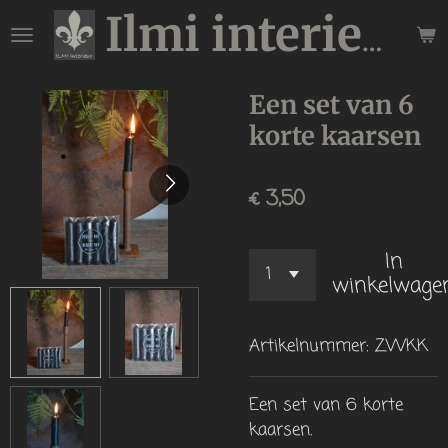
Ga
Ilmi interieur
direct
naar
de
Een set van 6
hoofdinhoud
korte kaarsen
€ 3,50
In
winkelwage
Artikelnummer:
ZWKK
Een set van 6 korte
kaarsen.