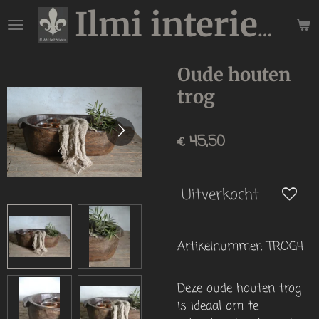
Ga
Ilmi interieur
direct
naar
de
Oude houten
hoofdinhoud
trog
€ 45,50
Uitverkocht
Artikelnummer:
TROG4
Deze oude houten trog
is ideaal om te