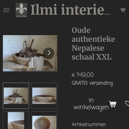
Ga
Ilmi interieur
direct
naar
de
Oude
hoofdinhoud
authentieke
Nepalese
schaal XXL
€ 149,00
GRATIS verzending
In
winkelwagen
Artikelnummer: