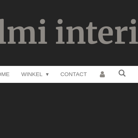
lmi inter
OME
WINKEL
CONTACT