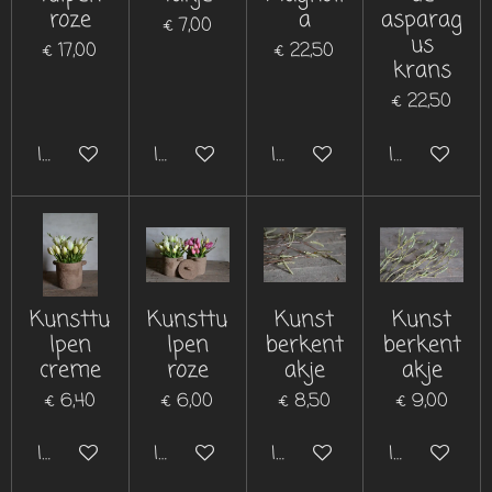
roze
a
asparag
€ 7,00
us
€ 17,00
€ 22,50
krans
€ 22,50
In winkelwagen
In winkelwagen
In winkelwagen
In winkelwa
Kunsttu
Kunsttu
Kunst
Kunst
lpen
lpen
berkent
berkent
creme
roze
akje
akje
€ 6,40
€ 6,00
€ 8,50
€ 9,00
In winkelwagen
In winkelwagen
In winkelwagen
In winkelwa