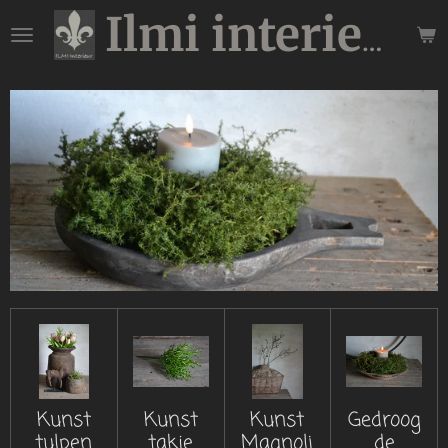
Ga
Ilmi interieur
direct
naar
de
hoofdinhoud
Kunst
Kunst
Kunst
Gedroog
tulpen
takje
Magnoli
de