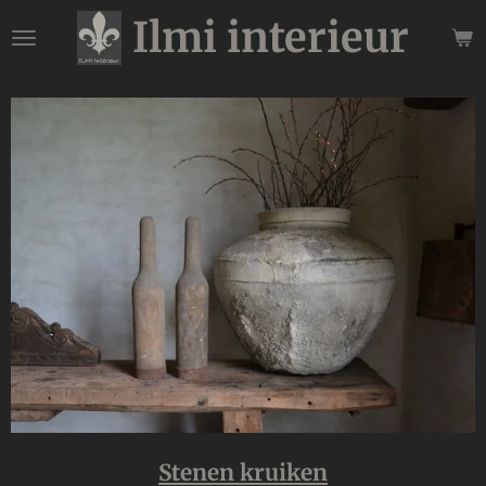
Ilmi interieur
Ga
direct
naar
de
hoofdinhoud
Stenen kruiken